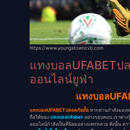
https://www.youngstowncvb.com
แทงบอลUFABETปลอด
ออนไลน์ยูฟ่า
แทงบอลUFAB
แทงบอลUFABETปลอดภัยมั้ย
หากท่านกำลังมอง
ถือได้ของ
แทงบอลUfabet
อย่างรอบคอบ เราต่างรู
ออนไลน์กำลังเป็นที่นิยมอย่างแพร่หลาย ดังนั้น 