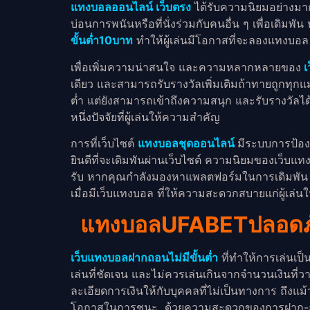
แทงบอลออนไลน์ เว็บตรง
ได้รับความนิยมอย่างมากใ
บ่อนการพนันหรือที่นั่งร่วมกับคนอื่น ๆ เพื่อเดิม
ขั้นต่ำ10บาท
ทำให้ผู้เล่นมีโอกาสที่จะลองแทงบอล 
เพื่อเพิ่มความน่าสนใจ และความหลากหลายของ
เ
เดียว และสามารถรับรางวัลเพิ่มเติมถ้าทายถูกทุกแ
ต่ำ แต่ยังสามารถเข้าถึงความสนุก และรับราง
หนึ่งปัจจัยที่ผู้เล่นให้ความสำคัญ
การที่เว็บไซต์
แทงบอลชุดออนไลน์
มีระบบการป้องก
ยินดีที่จะเดิมพันผ่านเว็บไซต์ ความนิยมของเว็
รับ หากคุณกำลังมองหาแพลตฟอร์มในการเดิมพัน แน
เมื่อมีเว็บแทงบอล ที่ให้ความสะดวกสบายแก่ผู้เล่นใน
แทงบอลUFABETปลอดภั
เว็บแทงบอลฝากถอนไม่มีขั้นต่ำ
ที่ทำให้การเล่นเป
เล่นที่ชัดเจน และไม่ควรเล่นเกินจากจำนวนเงินที่ว
ละเอียดการเงินให้กับบุคคลที่ไม่เป็นทางการ ถึงแม
โอกาสในการชนะ ด้วยความสะดวกของการฝาก-ถอนไม่ม