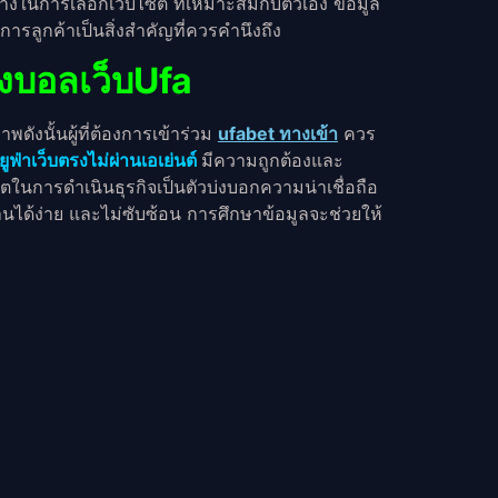
างในการเลือกเว็บไซต์ ที่เหมาะสมกับตัวเอง ข้อมูล
รลูกค้าเป็นสิ่งสำคัญที่ควรคำนึงถึง
งบอลเว็บUfa
าพดังนั้นผู้ที่ต้องการเข้าร่วม
ufabet ทางเข้า
ควร
ยูฟ่าเว็บตรงไม่ผ่านเอเย่นต์
มีความถูกต้องและ
ญาตในการดำเนินธุรกิจเป็นตัวบ่งบอกความน่าเชื่อถือ
งานได้ง่าย และไม่ซับซ้อน การศึกษาข้อมูลจะช่วยให้