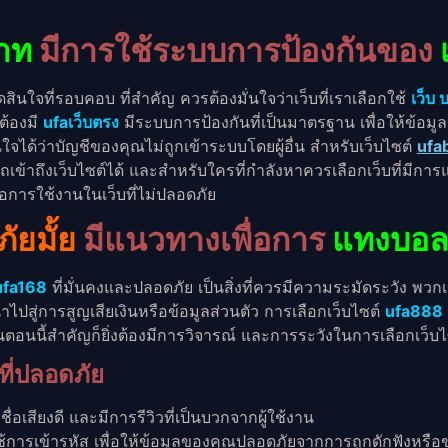
บาท
มีการใช้ระบบการป้องกันของ
สินใจที่รอบคอบ ที่สำคัญ ควรต้องมั่นใจว่าเว็บที่เราเลือกใช้
เว็บ 
ต้องมี
ufaเว็บตรง
มีระบบการป้องกันที่เป็นมาตรฐาน เพื่อให้ข้อ
จได้ว่าบัญชีของคุณไม่ถูกเข้าระบบโดยผู้อื่น สำหรับเว็บไซต์
ufab
ารถเข้าถึงเว็บไซต์ได้ และสำหรับใครที่กำลังหาควรเลือกเว็บที่ม
รือการใช้งานในเว็บที่ไม่ปลอดภัย
ยมั้ย
มีแนวทางเพื่อการ
แทงบอลอ
ufa168
ที่มั่นคงและปลอดภัย เป็นสิ่งที่ควรมีความระมัดระวัง พ
นำไปสู่การสูญเสียเงินหรือข้อมูลส่วนตัว การเลือกเว็บไซต์
ufa888
้นตอนนี้สำคัญก็ยิ่งต้องมีการวิจารณ์ และการระวังในการเลือกเว็บไ
ี่ปลอดภัย
ีชื่อเสียงดี และมีการรีวิวที่เป็นบวกจากผู้ใช้งาน
รใช้การเข้ารหัส เพื่อให้ข้อมูลของคุณปลอดภัยจากการถูกดักฟังหรื