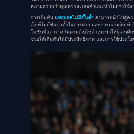
หมายความว่าคุณควรละเลยคำแนะนำในการใช้งา
การเดิมพัน
แทงบอลไม่มีขั้นต่ำ
สามารถนำไปสู่ควา
เว็บที่ไม่มีขั้นต่ำทั้งในการฝาก และการถอนเงิน 
โมชั่นที่แตกต่างกันตามเว็บไซต์ แนะนำให้ผู้เล่
ช่วยให้เดิมพันได้มีประสิทธิภาพ และการใช้ประโยช