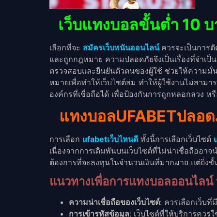
เว็บแทงบอลขั้นต่ำ 10 
เลือกที่จะ
สมัครเว็บพนันออนไลน์
ควรจะเป็นการตัด
และถูกกฎหมาย ความปลอดภัยจึงเป็นเรื่องที่จำเป็น
ตรวจสอบและยืนยันตัวตนของผู้ใช้ ช่วยให้ความมั่นใ
หมายเพื่อทำให้เว็บไซต์ล่ม ทำให้ผู้ใช้งานไม่สาม
องค์กรที่เชื่อถือได้ เพื่อป้องกันการถูกหลอกลวง ห
แทงบอลUFABETปลอดภั
การเลือก
ufabetเว็บไหนดี
ทั้งนี้การเลือกเว็บไซต์
เนื่องจากการเดิมพันบนเว็บไซต์ที่ไม่น่าเชื่อถืออาจ
ต้องการที่จะลงทุนในจำนวนเงินที่มากมาย แต่ยิ่งขั
แนวทางเพื่อการแทงบอลออนไลน์ ท
ความน่าเชื่อถือของเว็บไซต์
: ควรเลือกเว็บที่ม
การเข้ารหัสข้อมูล
: เว็บไซต์ที่ให้บริการคว