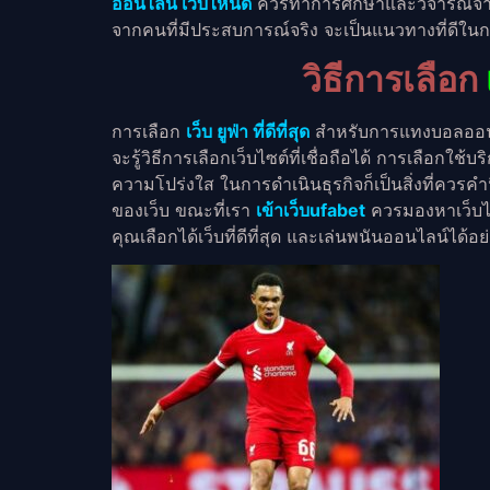
ออนไลน์ เว็บไหนดี
ควรทำการศึกษาและวิจารณ์จากผู้
จากคนที่มีประสบการณ์จริง จะเป็นแนวทางที่ดีในก
วิธีการเลือก
การเลือก
เว็บ ยูฟ่า ที่ดีที่สุด
สำหรับการแทงบอลออนไ
จะรู้วิธีการเลือกเว็บไซต์ที่เชื่อถือได้ การเลือกใช
ความโปร่งใส ในการดำเนินธุรกิจก็เป็นสิ่งที่ควรคำน
ของเว็บ ขณะที่เรา
เข้าเว็บufabet
ควรมองหาเว็บไซต
คุณเลือกได้เว็บที่ดีที่สุด และเล่นพนันออนไลน์ได้