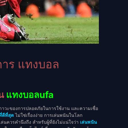
ิการ แทงบอล
ุน
แทงบอลufa
สภาวะของการปลอดภัยในการใช้งาน และความเชื่อ
ดีที่สุด
ไม่ใช่เรื่องง่าย การเล่นพนันในโลก
ล่นควรคำนึงถึง สำหรับผู้ที่ยังไม่แน่ใจว่า
เล่นพนัน