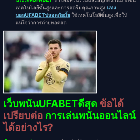
เทคโนโลยีขั้นสูงและการสตรีมคุณภาพสูง
แทง
บอลUFABETปลอดภัยมั้ย
ใช้เทคโนโลยีขั้นสูงเพื่อให้
แน่ใจว่าการถ่ายทอดสด
เว็บพนันUFABETดีสุด
ข้อได้
เปรียบต่อ
การเล่นพนันออนไลน์
ได้อย่างไร?