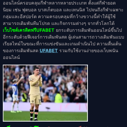
ออนไลน์ครอบคลุมกีฬาหลากหลายประเภท ตั้งแต่กีฬายอด
นิยม เช่น ฟุตบอล บาสเก็ตบอล และเทนนิส ไปจนถึงกีฬาเฉพาะ
กลุ่มและอีสปอร์ต ความครอบคลุมที่กว้างขวางนี้ทำให้ผู้ใช้
สามารถเดิมพันทีมโปรด และกิจกรรมต่างๆ จากทั่วโลกได้
เว็บไซต์เครดิตฟรีUFABET
ยกระดับการเดิมพันออนไลน์ขึ้นไป
อีกระดับด้วยฟีเจอร์การเดิมพันสด ผู้เล่นสามารถวางเดิมพันแบบ
เรียลไทม์ในขณะที่การแข่งขันและเกมดำเนินไป ความตื่นเต้น
ของการเดิมพันสด
UFABET
รวมกับใช้งานง่ายของเว็บพนัน
ออนไลน์