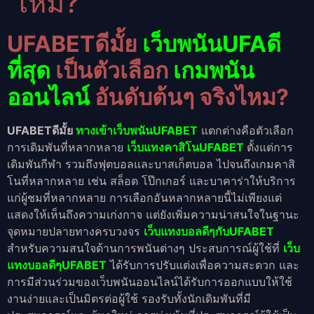
ไหม?
UFABETดีมั้ย
เว็บพนันUFAดี
ที่สุด
เป็นตัวเลือก
เกมพนัน
ออนไลน์
อันดับต้นๆ จริงไหม?
UFABETดีมั้ย
ทางเข้าเว็บพนันUFABET
แตกต่างคือตัวเลือก
การเดิมพันที่หลากหลาย
เว็บแทงคาสิโนUFABET
ตั้งแต่การ
เดิมพันกีฬา รวมถึงฟุตบอลและบาสเก็ตบอล ไปจนถึงเกมคาสิ
โนที่หลากหลาย เช่น สล็อต โป๊กเกอร์ และบาคาร่าให้บริการ
แก่ผู้ชมที่หลากหลาย การเลือกอันหลากหลายนี้ไม่เพียงแต่
แสดงให้เห็นถึงความเก่งกาจ แต่ยังเพิ่มความน่าสนใจในฐานะ
จุดหมายปลายทางครบวงจร
เว็บแทงบอลดีๆกับUFABET
สำหรับความสนใจด้านการพนันต่างๆ ประสบการณ์ผู้ใช้ที่
เว็บ
แทงบอลดีๆUFABET
ได้รับการปรับแต่งเพื่อความสะดวก และ
การมีส่วนร่วมของเว็บพนันออนไลน์ได้รับการออกแบบให้ใช้
งานง่ายและเป็นมิตรต่อผู้ใช้ รองรับทั้งนักเดิมพันที่มี