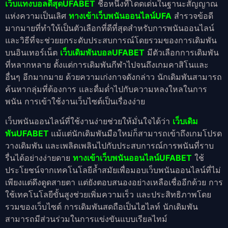
เว็บแทงบอลดีสุดUFABET
ชื่อหนึ่งที่โดดเด่นในฐานะสัญญาณ
แห่งความเป็นเลิศ
ทางเข้าเว็บพนันออนไลน์UFA
สำรวจข้อดี
มากมายที่ทำให้เป็นตัวเลือกที่ดีที่สุดสำหรับการพนันออนไลน์
และวิธีที่จะช่วยยกระดับประสบการณ์โดยรวมของการเดิมพัน
บนอินเทอร์เน็ต
เว็บเดิมพันบอลUFABET
มีตัวเลือกการเดิมพัน
ที่หลากหลาย ตั้งแต่การเดิมพันกีฬาไปจนถึงเกมคาสิโนและ
อื่นๆ อีกมากมาย ด้วยความเก่งกาจดังกล่าว นักเดิมพันสามารถ
ค้นหากลุ่มที่ต้องการ และดื่มด่ำไปกับความหลงใหลในการ
พนัน การเข้าใช้งานเว็บไซต์เป็นเรื่องง่าย
เว็บพนันออนไลน์ที่ใช้งานง่ายช่วยให้มั่นใจได้ว่า
เว็บเดิม
พันUFABET
แม้แต่นักเดิมพันมือใหม่ก็สามารถเข้าถึงเกมโปรด
วางเดิมพัน และเพลิดเพลินไปกับประสบการณ์การพนันที่ราบ
รื่นได้อย่างง่ายดาย
ทางเข้าเว็บพนันออนไลน์UFABET
ใช้
ประโยชน์จากเทคโนโลยีล้ำสมัยเพื่อมอบเว็บพนันออนไลน์ที่ไม่
เพียงแต่ดึงดูดสายตา แต่ยังตอบสนองอย่างเหลือเชื่ออีกด้วย การ
ใช้เทคโนโลยีขั้นสูงช่วยเพิ่มความเร็ว และประสิทธิภาพโดย
รวมของเว็บไซต์ การเดิมพันสดถือเป็นไฮไลท์ นักเดิมพัน
สามารถมีส่วนร่วมในการแข่งขันแบบเรียลไทม์