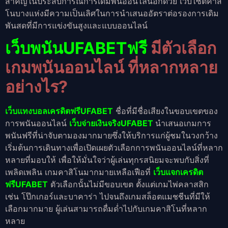
สำคัญในประสบการณ์การเดิมพันออนไลน์อีกด้วย เว็บไซต์คาสิ
โนบางแห่งมีความเป็นเลิศในการนำเสนออัตราต่อรองการเดิม
พันสดที่มีการแข่งขันสูงและแบบออนไลน์
เว็บพนันUFABETฟรี
มีตัวเลือก
เกมพนันออนไลน์ ที่หลากหลาย
อย่างไร?
เว็บแทงบอลเครดิตฟรีUFABET
ชื่อที่มีชื่อเสียงในขอบเขตของ
การพนันออนไลน์
เว็บจ่ายเงินจริงUFABET
นำเสนอเกมการ
พนันฟรีที่น่าจับตามองมากมายซึ่งให้บริการแก่ผู้ชมในวงกว้าง
เริ่มต้นการเดินทางเพื่อเปิดเผยตัวเลือกการพนันออนไลน์ที่หลาก
หลายที่มอบให้ เพื่อให้มั่นใจว่าผู้เล่นทุกรสนิยมจะพบกับสิ่งที่
เพลิดเพลิน เกมคาสิโนมากมายเหลือเฟือที่
เว็บแจกเครดิต
ฟรีUFABET
ตัวเลือกนั้นไม่มีขอบเขต ตั้งแต่เกมไพ่คลาสสิก
เช่น โป๊กเกอร์และบาคาร่า ไปจนถึงเกมสล็อตแมชชีนที่มีให้
เลือกมากมาย ผู้เล่นสามารถดื่มด่ำไปกับเกมคาสิโนที่หลาก
หลาย