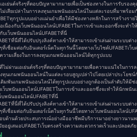
านเอเย่นต์จริงๆที่ตอบปัญหามากมายเพื่อเป็นช่องทางในการรับรอ
ี่ไม่เสียเปล่าในการลงทุนเกมพนันออนไลน์ในแต่ละรอบที่มาพร้อมกั
ETทุกรูปแบบอย่างแม่นยำเพื่อให้มีช่องทางหลักในการสร้างราย
อเนื่องกับเว็บพนันออนไลน์UFABETในการเข้าและออกซึ่งจะทำให้เห
นกับเว็บพนันออนไลน์UFABETที่นี่
่นี่ที่ได้ปรับปรุงลิงค์ทางเข้าให้สามารถเข้าเล่นผ่านระบบต่างๆที่
ๆที่เชื่อมต่อกับอินเตอร์เน็ตในทุกวันนี้โดยทางเว็บไซต์UFABETเ
ความเสี่ยงในการลงทุนเกมพนันออนไลน์ได้ทุกรูปแบบ
ี่ไม่ผ่านเอเย่นต์จริงๆที่ตอบปัญหามากมายเพื่อความแน่ใจในการล
ลงทุนเกมพนันออนไลน์ในแต่ละรอบสูญเปล่าไปโดยเปล่าประโยชน์กับ
งเดิมพันเกมพนันออนไลน์ได้ทุกรูปแบบอย่างถูกต้องเป็นลำดับให้
ว็บพนันออนไลน์UFABETในการเข้าและออกซึ่งจะทำให้นักพนันเหล่า
ว็บพนันออนไลน์UFABETที่นี่
่นี่ที่ได้ปรับปรุงลิงค์ทางเข้าให้สามารถเข้าเล่นผ่านระบบต่างๆที่
ๆที่เชื่อมต่อกับอินเตอร์เน็ตในทุกวันนี้โดยทางเว็บพนันออนไลน์
บด้านด้วยประสบการณ์อย่างมืออาชีพมีบริการมาอย่างยาวนานพร้
ันสมัยอยู่เสมอUFABETเว็บตรงสร้างความสะดวกรวดเร็วและปลอดภัย