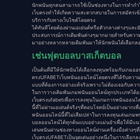
นักพนันทุกคนสามารถใช้เป็นช่องทางในการทำกำไ
เว็บตรงทำให้เกิดความสะดวกสบายในการสมัครเข้าใช้บ
บริการกับทางเว็บไซต์โดยตรง
ได้ทันทีโดยต้องผ่านเอเย่นต์หรือตัวกลางต่างๆและยั
ประสบการณ์การเดิมพันต่างๆมากมายสำหรับความเสี่
มาอย่างหลากหลายเดิมพันมาให้นักพนันได้เลือกลง
เช่นฟุตบอลบาสเก็ตบอล
เป็นต้นที่มีให้นักพนันได้เลือกลงทุนพร้อมกับเกมออ
ตรงUFABETเว็บพนันออนไลน์โดยตรงที่ได้รับความ
แบบที่ต้องการอย่างแท้จริงเพราะไม่ต้องเจอกับคว
ในการวางเดิมพันเกมพนันออนไลน์ทุกประเภทได้อย
เว็บตรงufabetเพื่อการลงทุนในเกมการพนันออนไลน์
นี้ที่ไม่ผ่านเอเย่นต์จริงๆที่ตอบโจทย์เป็นอย่างมา
พนันออนไลน์นี้ที่ไม่เสียเปล่าในการลงทุนเล่น
บอลออนไลน์ได้ทุกต้นแบบอย่างแม่นยำเพื่อให้มี
เล่นพนันผ่านช่องทางออนไลน์ผ่านเครื่องมือต่างๆที
เว็บตรงUFABETเป็นจุดเด่นอย่างหนึ่งในการเลือกลงท