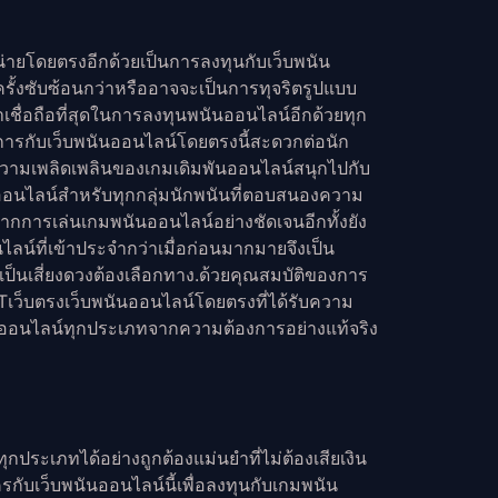
น่ายโดยตรงอีกด้วยเป็นการลงทุนกับเว็บพนัน
งครั้งซับซ้อนกว่าหรืออาจจะเป็นการทุจริตรูปแบบ
่าเชื่อถือที่สุดในการลงทุนพนันออนไลน์อีกด้วยทุก
การกับเว็บพนันออนไลน์โดยตรงนี้สะดวกต่อนัก
สความเพลิดเพลินของเกมเดิมพันออนไลน์สนุกไปกับ
นออนไลน์สำหรับทุกกลุ่มนักพนันที่ตอบสนองความ
กการเล่นเกมพนันออนไลน์อย่างชัดเจนอีกทั้งยัง
ไลน์ที่เข้าประจำกว่าเมื่อก่อนมากมายจึงเป็น
เป็นเสี่ยงดวงต้องเลือกทาง.ด้วยคุณสมบัติของการ
ETเว็บตรงเว็บพนันออนไลน์โดยตรงที่ได้รับความ
นันออนไลน์ทุกประเภทจากความต้องการอย่างแท้จริง
ประเภทได้อย่างถูกต้องแม่นยำที่ไม่ต้องเสียเงิน
ับเว็บพนันออนไลน์นี้เพื่อลงทุนกับเกมพนัน