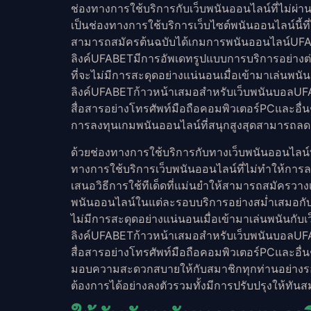
ช่องทางการใช้บริการกับเว็บพนันออนไลน์ที่ไม่ผ่
เป็นช่องทางการใช้บริการเว็บไซต์พนันออนไลน์นี้ท
สามารถสมัครต้นฉบับได้เกมการพนันออนไลน์UFAB
ลิงค์UFABETมีการอัพเดทรูปแบบการบริการอย่างต่
ที่จะไม่มีการสะดุดอย่างแน่นอนเมื่อเข้ามาเล่นพนั
ลิงค์UFABETก้าวหน้าเสมอสำหรับเว็บพนันบอลUFABETที
สื่อสารอย่างโทรศัพท์มือถือคอมพิวเตอร์PCและอื่น
การลงทุนเกมพนันออนไลน์ที่สนุกสูงสุดสามารถลด
ด้วยช่องทางการใช้บริการกับทางเว็บพนันออนไลน์ท
ทางการใช้บริการเว็บพนันออนไลน์ที่ไม่ทำให้การ
เสนอวิธีการใช้ทีเด็ดที่แม่นยำให้สามารถสมัครวา
พนันออนไลน์ในแต่ละรอบบริการอย่างสม่ำเสมอกับเ
ไม่มีการสะดุดอย่างแน่นอนเมื่อเข้ามาเล่นพนันกับเ
ลิงค์UFABETก้าวหน้าเสมอสำหรับเว็บพนันบอลUFABETที
สื่อสารอย่างโทรศัพท์มือถือคอมพิวเตอร์PCและอื่น
มอบความสะดวกสบายให้กับสมาชิกทุกท่านอย่างรอ
ต้องการได้อย่างลงตัวรวมทั้งมีการปรับปรุงให้ท