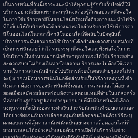
เป็นการพนันที่วันนี้เราจะแนะนำให้ทุกคนรู้จักกับเว็บไซต์ที่ให้
บริการอย่างดีเยี่ยมเพราะคนๆนั้นจะต้องรู้สึกชอบและพึงพอใจ
ในการใช้บริการคาสิโนออนไลน์พร้อมทั้งต้องการแนะนำไฟฟ้า
ที่ดีเยี่ยมให้กับนักพนันได้อย่างน่าพอใจสำหรับการใช้บริการคา
สิโนออนไลน์ในเวลานี้คาสิโนออนไลน์จีคลับในปัจจุบันนี้
บริการการพนันสามารถใช้บริการได้อย่างสะดวกสบายสมกับที่
เป็นการพนันเลยก็ว่าได้รถบรรทุกพึงพอใจและพึงพอใจในการ
ใช้บริการเป็นจำนวนมากนักศึกษาทุกท่านจะได้ใช้บริการอย่าง
สะดวกสบายไม่ต้องเดินทางไปสถานบริการและไม่ต้องใช้เวลา
นานในการเล่นพนันอีกต่อไปบริการด้วยขั้นตอนง่ายๆและไม่น่า
จะยุ่งยากเหมือนการพนันในอดีตสำหรับเป็นวิธีการลงทุนที่เข้า
ถึงความต้องการของนักพนันที่ชื่นชอบการเล่นสล็อตได้อย่าง
ยอดเยี่ยมสมัครสล็อตพร้อมอัตราผลตอบแทนที่จ่ายในแต่ละครั้ง
ที่ค่อนข้างสูงด้วยรูปแบบต่างๆมากมายที่มีให้นักพนันได้เลือก
ลงทุนรวมทั้งเป็นช่องทางทำเงินสำหรับนักพนันที่ชอบเล่นสล็อต
ได้อย่างชัดเจนกับการเลือกลงทุนกับสล็อตออนไลน์ด้วยวิธีระบุ
ผลตอบแทนที่คุ้มค่าแก่นักพนันเป็นอย่างมากสล็อตออนไลน์ที่
สามารถเล่นได้อย่างสม่ำเสมอด้วยการเปิดให้บริการในช่วง
เวลา1วันเป็นช่องทางที่นักพนันรู้จักกันดีที่เป็นช่องทางที่ทำเงิน