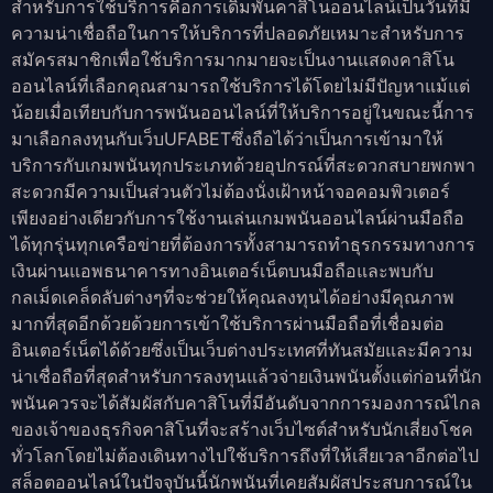
สำหรับการใช้บริการคือการเดิมพันคาสิโนออนไลน์เป็นวันที่มี
ความน่าเชื่อถือในการให้บริการที่ปลอดภัยเหมาะสำหรับการ
สมัครสมาชิกเพื่อใช้บริการมากมายจะเป็นงานแสดงคาสิโน
ออนไลน์ที่เลือกคุณสามารถใช้บริการได้โดยไม่มีปัญหาแม้แต่
น้อยเมื่อเทียบกับการพนันออนไลน์ที่ให้บริการอยู่ในขณะนี้การ
มาเลือกลงทุนกับเว็บUFABETซึ่งถือได้ว่าเป็นการเข้ามาให้
บริการกับเกมพนันทุกประเภทด้วยอุปกรณ์ที่สะดวกสบายพกพา
สะดวกมีความเป็นส่วนตัวไม่ต้องนั่งเฝ้าหน้าจอคอมพิวเตอร์
เพียงอย่างเดียวกับการใช้งานเล่นเกมพนันออนไลน์ผ่านมือถือ
ได้ทุกรุ่นทุกเครือข่ายที่ต้องการทั้งสามารถทำธุรกรรมทางการ
เงินผ่านแอพธนาคารทางอินเตอร์เน็ตบนมือถือและพบกับ
กลเม็ดเคล็ดลับต่างๆที่จะช่วยให้คุณลงทุนได้อย่างมีคุณภาพ
มากที่สุดอีกด้วยด้วยการเข้าใช้บริการผ่านมือถือที่เชื่อมต่อ
อินเตอร์เน็ตได้ด้วยซึ่งเป็นเว็บต่างประเทศที่ทันสมัยและมีความ
น่าเชื่อถือที่สุดสำหรับการลงทุนแล้วจ่ายเงินพนันตั้งแต่ก่อนที่นัก
พนันควรจะได้สัมผัสกับคาสิโนที่มีอันดับจากการมองการณ์ไกล
ของเจ้าของธุรกิจคาสิโนที่จะสร้างเว็บไซต์สำหรับนักเสี่ยงโชค
ทั่วโลกโดยไม่ต้องเดินทางไปใช้บริการถึงที่ให้เสียเวลาอีกต่อไป
สล็อตออนไลน์ในปัจจุบันนี้นักพนันที่เคยสัมผัสประสบการณ์ใน