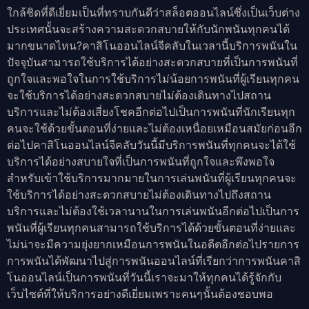
ใกล้ชิดที่ดีเยี่ยมเป็นที่ทราบกันดีว่าสล็อตออนไลน์ซึ่งเป็นเว็บต่าง
ประเทศนั้นจะสร้างความสะดวกสบายให้กับนักพนันทุกคนได้
มากขนาดไหน?คาสิโนออนไลน์จีคลับในเวลานี้บริการพนันใน
ปัจจุบันสามารถใช้บริการได้อย่างสะดวกสบายที่เป็นการพนันที่
ถูกใจและพอใจในการใช้บริการไม่น้อยการพนันที่ผู้เรียนทุกคน
จะใช้บริการได้อย่างสะดวกสบายไม่ต้องเดินทางไปสถาน
บริการและไม่ต้องเสี่ยงโชคอีกต่อไปเป็นการพนันที่นักเรียนทุก
คนจะใช้ด้วยขั้นตอนที่ง่ายและไม่ต้องเหนื่อยเหมือนสมัยก่อนอีก
ต่อไปคาสิโนออนไลน์จีคลับวันนี้มีบริการพนันที่ทุกคนจะได้ใช้
บริการได้อย่างสบายใจที่เป็นการพนันที่ถูกใจและพึงพอใจ
สำหรับเข้าใช้บริการมากมายในการเล่นพนันที่ผู้เรียนทุกคนจะ
ใช้บริการได้อย่างสะดวกสบายไม่ต้องเดินทางไปถึงสถาน
บริการและไม่ต้องใช้เวลานานในการเล่นพนันอีกต่อไปเป็นการ
พนันที่ผู้เรียนทุกคนสามารถใช้บริการได้ด้วยขั้นตอนที่ง่ายและ
ไม่น่าจะมีความยุ่งยากเหมือนการพนันในอดีตอีกต่อไปรายการ
การพนันได้พัฒนาไปสู่การพนันออนไลน์ที่เรียกว่าการพนันคาสิ
โนออนไลน์เป็นการพนันที่วันนี้เราจะมาให้ทุกคนได้รู้จักกับ
เว็บไซต์ที่ให้บริการอย่างดีเยี่ยมเพราะคนๆนั้นต้องชอบพอ