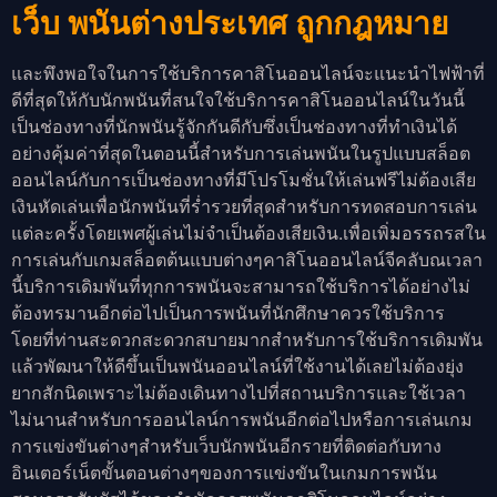
เว็บ พนันต่างประเทศ ถูกกฎหมาย
และพึงพอใจในการใช้บริการคาสิโนออนไลน์จะแนะนำไฟฟ้าที่
ดีที่สุดให้กับนักพนันที่สนใจใช้บริการคาสิโนออนไลน์ในวันนี้
เป็นช่องทางที่นักพนันรู้จักกันดีกับซึ่งเป็นช่องทางที่ทำเงินได้
อย่างคุ้มค่าที่สุดในตอนนี้สำหรับการเล่นพนันในรูปแบบสล็อต
ออนไลน์กับการเป็นช่องทางที่มีโปรโมชั่นให้เล่นฟรีไม่ต้องเสีย
เงินหัดเล่นเพื่อนักพนันที่ร่ำรวยที่สุดสำหรับการทดสอบการเล่น
แต่ละครั้งโดยเพศผู้เล่นไม่จำเป็นต้องเสียเงิน.เพื่อเพิ่มอรรถรสใน
การเล่นกับเกมสล็อตต้นแบบต่างๆคาสิโนออนไลน์จีคลับณเวลา
นี้บริการเดิมพันที่ทุกการพนันจะสามารถใช้บริการได้อย่างไม่
ต้องทรมานอีกต่อไปเป็นการพนันที่นักศึกษาควรใช้บริการ
โดยที่ท่านสะดวกสะดวกสบายมากสำหรับการใช้บริการเดิมพัน
แล้วพัฒนาให้ดีขึ้นเป็นพนันออนไลน์ที่ใช้งานได้เลยไม่ต้องยุ่ง
ยากสักนิดเพราะไม่ต้องเดินทางไปที่สถานบริการและใช้เวลา
ไม่นานสำหรับการออนไลน์การพนันอีกต่อไปหรือการเล่นเกม
การแข่งขันต่างๆสำหรับเว็บนักพนันอีกรายที่ติดต่อกับทาง
อินเตอร์เน็ตขั้นตอนต่างๆของการแข่งขันในเกมการพนัน