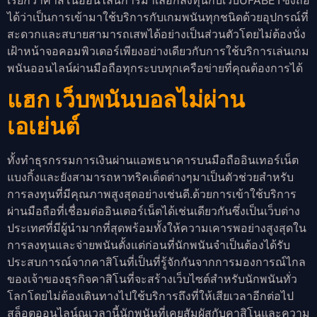
ได้ว่าเป็นการเข้ามาใช้บริการกับเกมพนันทุกชนิดด้วยอุปกรณ์ที่
สะดวกและสบายสามารถเสพได้อย่างเป็นส่วนตัวโดยไม่ต้องนั่ง
เฝ้าหน้าจอคอมพิวเตอร์เพียงอย่างเดียวกับการใช้บริการเล่นเกม
พนันออนไลน์ผ่านมือถือทุกระบบทุกเครือข่ายที่คุณต้องการได้
แฮก เว็บพนันบอลไม่ผ่าน
เอเย่นต์
ทั้งทำธุรกรรมการเงินผ่านแอพธนาคารบนมือถืออินเทอร์เน็ต
แบงกิ้งและยังสามารถหาทริคเด็ดต่างๆมาเป็นตัวช่วยสำหรับ
การลงทุนที่มีคุณภาพสูงสุดอย่างเช่นดี.ด้วยการเข้าใช้บริการ
ผ่านมือถือที่เชื่อมต่ออินเตอร์เน็ตได้เช่นเดียวกันซึ่งเป็นเว็บต่าง
ประเทศที่มีผู้นำมากที่สุดพร้อมทั้งให้ความเคารพอย่างสูงสุดใน
การลงทุนและจ่ายพนันตั้งแต่ก่อนที่นักพนันจำเป็นต้องได้รับ
ประสบการณ์จากคาสิโนที่เป็นที่รู้จักกันจากการมองการณ์ไกล
ของเจ้าของธุรกิจคาสิโนที่จะสร้างเว็บไซต์สำหรับนักพนันทั่ว
โลกโดยไม่ต้องเดินทางไปใช้บริการถึงที่ให้เสียเวลาอีกต่อไป
สล็อตออนไลน์ณเวลานี้นักพนันที่เคยสัมผัสกับคาสิโนและความ