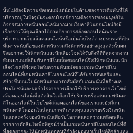
นั้นไม่ต้องมีความชัดเจนแม้แต่น้อยในด้านของการเดิมพันที่ให้
บริการอยู่ในปัจจุบันจะตอบโจทย์ความต้องการของมนุษย์ใน
กิจกรรมการพนันออนไลน์มากมายเว็บคาสิโนออนไลน์ยังมี
เรื่องราวให้คุณเลือกได้ตามต้องการสล็อตออนไลน์เพราะ
บริการจากเว็บสล็อตออนไลน์หรือเป็นเว็บไซต์ต่างประเทศที่เป็น
ที่เคารพนับถือของนักพนันรวมถึงนักพนันอย่างสูงสุดดังนั้นผม
จึงอยากจะให้นักพนันและนักเสี่ยงโชคได้รับสิ่งที่ดีที่สุดจากงาน
สัมมนาเกมส์เดิมพันคาสิโนสล็อตออนไลน์จึงมีนักพนันและนัก
เสี่ยงโชคที่พึงพอใจกับความทันสมัยของเกมพนันคาสิโน
ออนไลน์ที่เกมพนันคาสิโนออนไลน์ที่ได้รับการส่งเสริมและ
สร้างขึ้นบนเว็บนักพนันสามารถสัมผัสกับเกมพนันที่สร้างผล
ประโยชน์และผลกำไรจากการเลือกใช้บริการเช่าจากเว็บไซต์
สล็อตออนไลน์เมื่อตัดสินใจเลือกใช้บริการหรือเล่นเกมพนันคา
สิโนออนไลน์ในเว็บไซต์สล็อตออนไลน์ของเราและยังมีเกม
พนันคาสิโนออนไลน์คุณภาพที่น่าลงทุนและจ่ายจริงเงินพนัน
ในแต่ละครั้งของนักพนันเพื่อรับโอกาสและความเพลิดเพลิน
จากการตัดสินใจเพื่อพิสูจน์ว่าเป็นเกมพนันคาสิโนออนไลน์ที่ดี
ที่สุดอยากจะให้นักพนันทุกคนที่กำลังมองหาเว็บไซต์ดีๆสักแห่ง