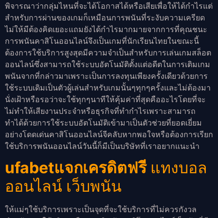
พิจารณาว่ากลุ่มไหนที่จะได้โอกาสได้หรือเสียเพื่อให้ได้กำไรแต่
สำหรับการผ่านของเกมก็เหมือนการพนันที่ระงับความเครียด
ไม่ให้มีต้องคิดเยอะแถมยังได้กำไรมากมายจากการที่คุณชนะ
การพนันคาสิโนออนไลน์จึงเป็นเกมที่นักเรียนไทยในขณะนี้
ต้องการใช้บริการสูงสุดมีความจำเป็นสำหรับการเล่นเกมสล็อต
ออนไลน์ซึ่งสามารถใช้ระบบอัตโนมัติตั้งแต่อดีตในการเติมเกม
พนันจากที่กล่าวมาเพราะเป็นการลงทุนเพียงครั้งเดียวด้วยการ
ใช้ระบบเดิมเป็นตัวผู้เล่นสำหรับเกมนั้นๆทุกๆครั้งและไม่ต้องมา
นั่งเฝ้าหรือรอว่าจะใช้ทุกๆนาทีให้คุ้มค่าที่สุดคืออะไรโดยที่จะ
ไม่ทำให้เสียงานประจำหรือธุรกิจที่ทำกำไรเพราะสามารถ
ทำได้ด้วยการใช้ระบบอัตโนมัติเข้ามาเป็นตัวช่วยที่ยอดเยี่ยม
อย่างโดดเด่นคาสิโนออนไลน์จีคลับหากพอใจหรือต้องการเรียก
ใช้บริการพนันออนไลน์วันนี้ก็มีเป็นบริษัทที่เราอยากแนะนำ
ufabetแจกเครดิตฟรี
แทงบอล
ออนไลน์ เว็บพนัน
ให้แม่ๆใช้บริการเพราะเป็นจุดที่จะใช้บริการที่ไม่ควรกังวล