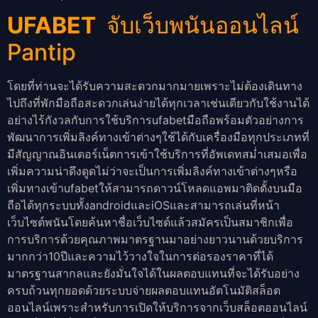
UFABET
จับเว็บพนันออนไลน์
Pantip
โดยที่ท่านจะได้รับความสะดวกมากมายเพราะไม่ต้องเดินทาง
ไปถึงที่พักมือถือสะดวกเล่นง่ายได้ทุกเวลาเช่นเดียวกับใช้งานได้
อย่างไร้กังวลกับการใช้บริการufabetมือถือพร้อมตัวอย่างการ
พัฒนาการเพิ่มลิงค์ทางเข้าต่างๆใช้ได้กับเครื่องมือทุกประเภทที่
มีสัญญาณอินเตอร์เน็ตการเข้าใช้บริการที่อัพเดทสม่ำเสมอเพื่อ
เพิ่มความน่าดึงดูดไม่ว่าจะเป็นการเพิ่มลิงค์ทางเข้าต่างๆหรือ
เพิ่มทางเข้าufabetให้สามารถดาวน์โหลดแอพมาติดตั้งบนมือ
ถือได้ทุกระบบทั้งandroidและiOSและสามารถเล่นที่หน้า
เว็บไซต์พนันโดยค้นหาชื่อเว็บไซต์แล้วสมัครเป็นสมาชิกเพื่อ
การบริการด้วยคุณภาพมาตรฐานมาอย่างยาวนานด้วยบริการ
มากกว่า10ปีและความไว้วางใจในการต่อรองราคาที่ได้
มาตรฐานสากลและยังมั่นใจได้ในผลตอบแทนที่จะได้รับอย่าง
ครบถ้วนทุกยอดด้วยระบบจ่ายผลตอบแทนอัตโนมัติสล็อต
ออนไลน์เพราะสำหรับการเปิดให้บริการจากเว็บสล็อตออนไลน์