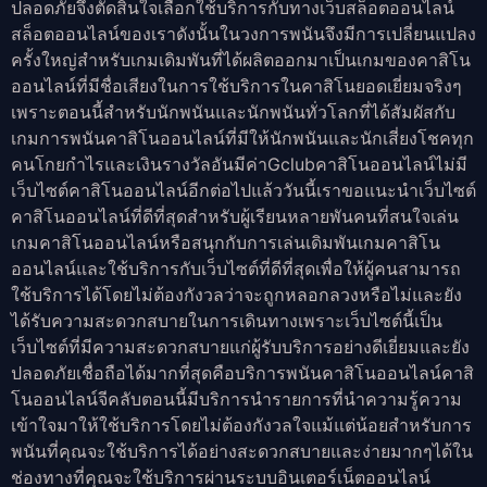
ปลอดภัยจึงตัดสินใจเลือกใช้บริการกับทางเว็บสล็อตออนไลน์
สล็อตออนไลน์ของเราดังนั้นในวงการพนันจึงมีการเปลี่ยนแปลง
ครั้งใหญ่สำหรับเกมเดิมพันที่ได้ผลิตออกมาเป็นเกมของคาสิโน
ออนไลน์ที่มีชื่อเสียงในการใช้บริการในคาสิโนยอดเยี่ยมจริงๆ
เพราะตอนนี้สำหรับนักพนันและนักพนันทั่วโลกที่ได้สัมผัสกับ
เกมการพนันคาสิโนออนไลน์ที่มีให้นักพนันและนักเสี่ยงโชคทุก
คนโกยกำไรและเงินรางวัลอันมีค่าGclubคาสิโนออนไลน์ไม่มี
เว็บไซต์คาสิโนออนไลน์อีกต่อไปแล้ววันนี้เราขอแนะนำเว็บไซต์
คาสิโนออนไลน์ที่ดีที่สุดสำหรับผู้เรียนหลายพันคนที่สนใจเล่น
เกมคาสิโนออนไลน์หรือสนุกกับการเล่นเดิมพันเกมคาสิโน
ออนไลน์และใช้บริการกับเว็บไซต์ที่ดีที่สุดเพื่อให้ผู้คนสามารถ
ใช้บริการได้โดยไม่ต้องกังวลว่าจะถูกหลอกลวงหรือไม่และยัง
ได้รับความสะดวกสบายในการเดินทางเพราะเว็บไซต์นี้เป็น
เว็บไซต์ที่มีความสะดวกสบายแก่ผู้รับบริการอย่างดีเยี่ยมและยัง
ปลอดภัยเชื่อถือได้มากที่สุดคือบริการพนันคาสิโนออนไลน์คาสิ
โนออนไลน์จีคลับตอนนี้มีบริการนำรายการที่นำความรู้ความ
เข้าใจมาให้ใช้บริการโดยไม่ต้องกังวลใจแม้แต่น้อยสำหรับการ
พนันที่คุณจะใช้บริการได้อย่างสะดวกสบายและง่ายมากๆได้ใน
ช่องทางที่คุณจะใช้บริการผ่านระบบอินเตอร์เน็ตออนไลน์